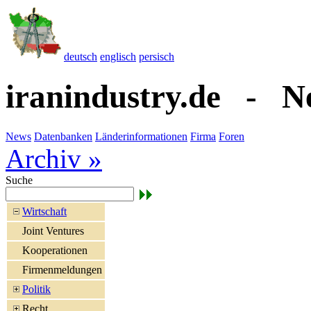
deutsch
englisch
persisch
iranindustry.de - N
News
Datenbanken
Länderinformationen
Firma
Foren
Archiv »
Suche
Wirtschaft
Joint Ventures
Kooperationen
Firmenmeldungen
Politik
Recht