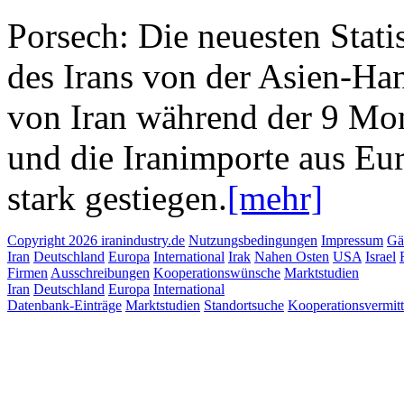
Porsech: Die neuesten Stati
des Irans von der Asien-Ha
von Iran während der 9 Mon
und die Iranimporte aus Eur
stark gestiegen.
[mehr]
Copyright 2026 iranindustry.de
Nutzungsbedingungen
Impressum
Gä
Iran
Deutschland
Europa
International
Irak
Nahen Osten
USA
Israel
Firmen
Ausschreibungen
Kooperationswünsche
Marktstudien
Iran
Deutschland
Europa
International
Datenbank-Einträge
Marktstudien
Standortsuche
Kooperationsvermit