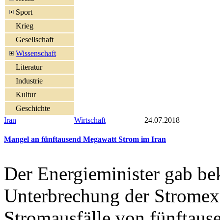
Sport
Krieg
Gesellschaft
Wissenschaft
Literatur
Industrie
Kultur
Geschichte
Iran
Wirtschaft
24.07.2018
Mangel an fünftausend Megawatt Strom im Iran
Der Energieminister gab bek
Unterbrechung der Stromexp
Stromausfälle von fünftaus