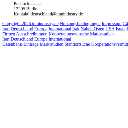
Postfach---------
12205 Berlin
Kontakt: deutschland@iranindustry.de
Copyright 2026 iranindustry.de
Nutzungsbedingungen
Impressum
Gä
Iran
Deutschland
Europa
International
Irak
Nahen Osten
USA
Israel
Firmen
Ausschreibungen
Kooperationswünsche
Marktstudien
Iran
Deutschland
Europa
International
Datenbank-Einträge
Marktstudien
Standortsuche
Kooperationsvermit