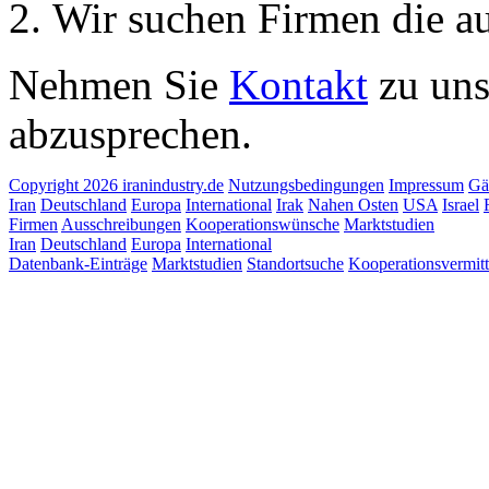
Wir suchen Firmen die au
Nehmen Sie
Kontakt
zu uns
abzusprechen.
Copyright 2026 iranindustry.de
Nutzungsbedingungen
Impressum
Gä
Iran
Deutschland
Europa
International
Irak
Nahen Osten
USA
Israel
Firmen
Ausschreibungen
Kooperationswünsche
Marktstudien
Iran
Deutschland
Europa
International
Datenbank-Einträge
Marktstudien
Standortsuche
Kooperationsvermit