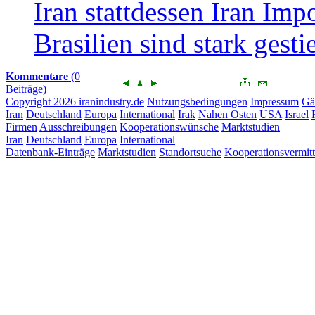
Iran stattdessen Iran Im
Brasilien sind stark gesti
Kommentare
(0
Beiträge)
Copyright 2026 iranindustry.de
Nutzungsbedingungen
Impressum
Gä
Iran
Deutschland
Europa
International
Irak
Nahen Osten
USA
Israel
Firmen
Ausschreibungen
Kooperationswünsche
Marktstudien
Iran
Deutschland
Europa
International
Datenbank-Einträge
Marktstudien
Standortsuche
Kooperationsvermit