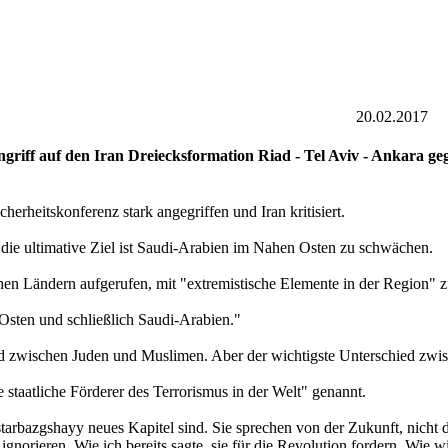
20.02.2017
ngriff auf den Iran Dreiecksformation Riad - Tel Aviv - Ankara ge
erheitskonferenz stark angegriffen und Iran kritisiert.
n die ultimative Ziel ist Saudi-Arabien im Nahen Osten zu schwächen.
chen Ländern aufgerufen, mit "extremistische Elemente in der Region" 
 Osten und schließlich Saudi-Arabien."
ed zwischen Juden und Muslimen. Aber der wichtigste Unterschied zwi
 staatliche Förderer des Terrorismus in der Welt" genannt.
arbazgshayy neues Kapitel sind. Sie sprechen von der Zukunft, nicht di
ignorieren. Wie ich bereits sagte, sie für die Revolution fordern. Wie 