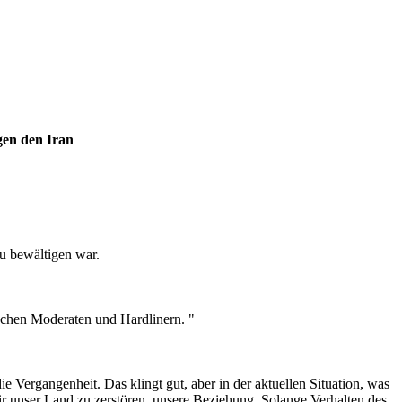
gen den Iran
zu bewältigen war.
schen Moderaten und Hardlinern. "
e Vergangenheit. Das klingt gut, aber in der aktuellen Situation, was
wir unser Land zu zerstören, unsere Beziehung. Solange Verhalten des