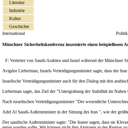
Literatur
Industrie
Kultur
Geschichte
International
Politik
Münchner Sicherheitskonferenz inszenierte einen beispiellosen A
F: Vertreter von Saudi-Arabien und Israel während der Münchner Sich
Avigdor Lieberman, Israels Verteidigungsminister sagte, dass der Ira
Israelische Verteidigungsminister auch für den Dialog mit den arabis
Lieberman sagte, das Ziel der "Untergrabung der Stabilität im Nahen
Nach israelischen Verteidigungsminister "Der wesentliche Unterschi
Adel Al Saudi-Außenminister in der Sitzung des Iran ", wie der größte
Der saudische Außenminister sagte: "Die Iraner sagen, dass sie Khvast
getan werden sollte. Wir können nicht ihre Aktionen in der Region zu 