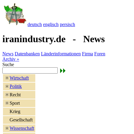
deutsch
englisch
persisch
iranindustry.de - News
News
Datenbanken
Länderinformationen
Firma
Foren
Archiv »
Suche
Wirtschaft
Politik
Recht
Sport
Krieg
Gesellschaft
Wissenschaft