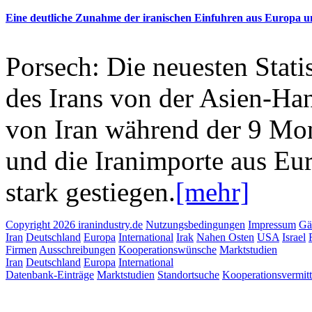
Eine deutliche Zunahme der iranischen Einfuhren aus Europa 
Porsech: Die neuesten Stati
des Irans von der Asien-Ha
von Iran während der 9 Mon
und die Iranimporte aus Eur
stark gestiegen.
[mehr]
Copyright 2026 iranindustry.de
Nutzungsbedingungen
Impressum
Gä
Iran
Deutschland
Europa
International
Irak
Nahen Osten
USA
Israel
Firmen
Ausschreibungen
Kooperationswünsche
Marktstudien
Iran
Deutschland
Europa
International
Datenbank-Einträge
Marktstudien
Standortsuche
Kooperationsvermit