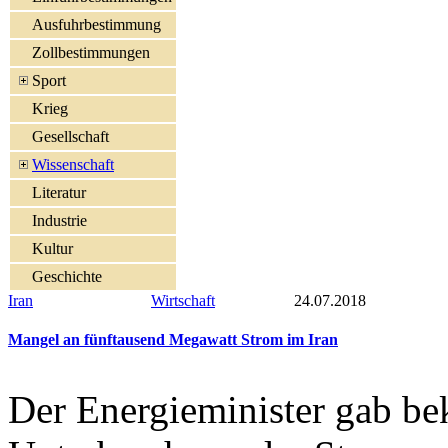
Ausfuhrbestimmung
Zollbestimmungen
Sport
Krieg
Gesellschaft
Wissenschaft
Literatur
Industrie
Kultur
Geschichte
Iran
Wirtschaft
24.07.2018
Mangel an fünftausend Megawatt Strom im Iran
Der Energieminister gab bek