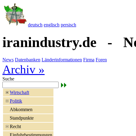
deutsch
englisch
persisch
iranindustry.de - N
News
Datenbanken
Länderinformationen
Firma
Foren
Archiv »
Suche
Wirtschaft
Politik
Abkommen
Standpunkte
Recht
Einfuhrbestimmungen