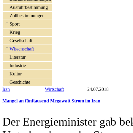
Ausfuhrbestimmung
Zollbestimmungen
Sport
Krieg
Gesellschaft
Wissenschaft
Literatur
Industrie
Kultur
Geschichte
Iran
Wirtschaft
24.07.2018
Mangel an fünftausend Megawatt Strom im Iran
Der Energieminister gab bek