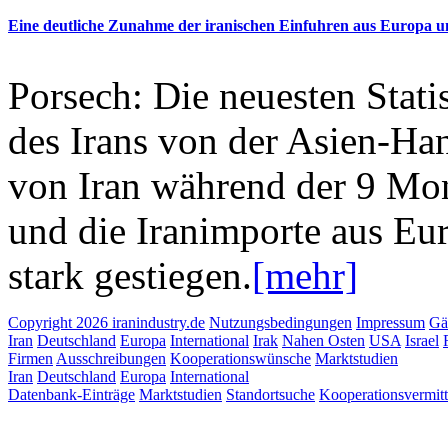
Eine deutliche Zunahme der iranischen Einfuhren aus Europa 
Porsech: Die neuesten Stati
des Irans von der Asien-Ha
von Iran während der 9 Mon
und die Iranimporte aus Eur
stark gestiegen.
[mehr]
Copyright 2026 iranindustry.de
Nutzungsbedingungen
Impressum
Gä
Iran
Deutschland
Europa
International
Irak
Nahen Osten
USA
Israel
Firmen
Ausschreibungen
Kooperationswünsche
Marktstudien
Iran
Deutschland
Europa
International
Datenbank-Einträge
Marktstudien
Standortsuche
Kooperationsvermit