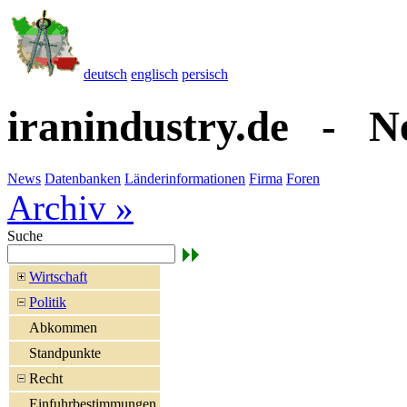
deutsch
englisch
persisch
iranindustry.de - N
News
Datenbanken
Länderinformationen
Firma
Foren
Archiv »
Suche
Wirtschaft
Politik
Abkommen
Standpunkte
Recht
Einfuhrbestimmungen