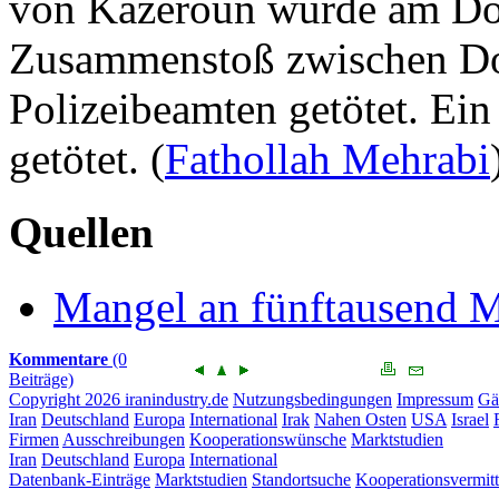
von Kazeroun wurde am Donn
Zusammenstoß zwischen D
Polizeibeamten getötet. Ein
getötet. (
Fathollah Mehrabi
Quellen
Mangel an fünftausend M
Kommentare
(0
Beiträge)
Copyright 2026 iranindustry.de
Nutzungsbedingungen
Impressum
Gä
Iran
Deutschland
Europa
International
Irak
Nahen Osten
USA
Israel
Firmen
Ausschreibungen
Kooperationswünsche
Marktstudien
Iran
Deutschland
Europa
International
Datenbank-Einträge
Marktstudien
Standortsuche
Kooperationsvermit