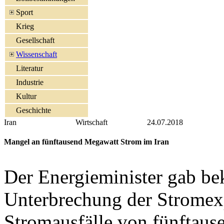
Sport
Krieg
Gesellschaft
Wissenschaft
Literatur
Industrie
Kultur
Geschichte
Iran
Wirtschaft
24.07.2018
Mangel an fünftausend Megawatt Strom im Iran
Der Energieminister gab bek
Unterbrechung der Stromexp
Stromausfälle von fünftaus