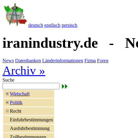
deutsch
englisch
persisch
iranindustry.de - N
News
Datenbanken
Länderinformationen
Firma
Foren
Archiv »
Suche
Wirtschaft
Politik
Recht
Einfuhrbestimmungen
Ausfuhrbestimmung
Zollbestimmungen