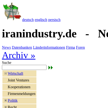
deutsch
englisch
persisch
iranindustry.de - N
News
Datenbanken
Länderinformationen
Firma
Foren
Archiv »
Suche
Wirtschaft
Joint Ventures
Kooperationen
Firmenmeldungen
Politik
Recht