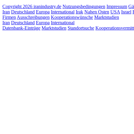
Copyright 2026 iranindustry.de
Nutzungsbedingungen
Impressum
Gä
Iran
Deutschland
Europa
International
Irak
Nahen Osten
USA
Israel
Firmen
Ausschreibungen
Kooperationswünsche
Marktstudien
Iran
Deutschland
Europa
International
Datenbank-Einträge
Marktstudien
Standortsuche
Kooperationsvermit