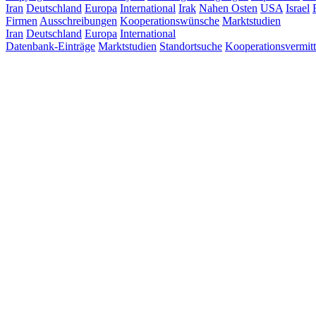
Iran
Deutschland
Europa
International
Irak
Nahen Osten
USA
Israel
Firmen
Ausschreibungen
Kooperationswünsche
Marktstudien
Iran
Deutschland
Europa
International
Datenbank-Einträge
Marktstudien
Standortsuche
Kooperationsvermit