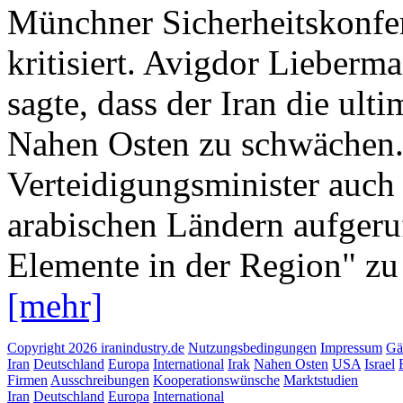
Münchner Sicherheitskonfer
kritisiert. Avigdor Lieberma
sagte, dass der Iran die ult
Nahen Osten zu schwächen. 
Verteidigungsminister auch
arabischen Ländern aufgeruf
Elemente in der Region" zu 
[mehr]
Copyright 2026 iranindustry.de
Nutzungsbedingungen
Impressum
Gä
Iran
Deutschland
Europa
International
Irak
Nahen Osten
USA
Israel
Firmen
Ausschreibungen
Kooperationswünsche
Marktstudien
Iran
Deutschland
Europa
International