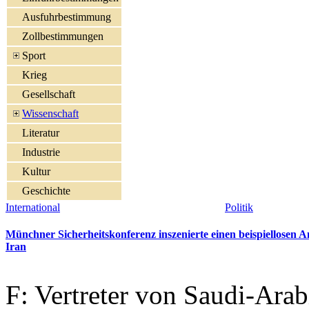
Ausfuhrbestimmung
Zollbestimmungen
Sport
Krieg
Gesellschaft
Wissenschaft
Literatur
Industrie
Kultur
Geschichte
International
Politik
Münchner Sicherheitskonferenz inszenierte einen beispiellosen A
Iran
F: Vertreter von Saudi-Arab