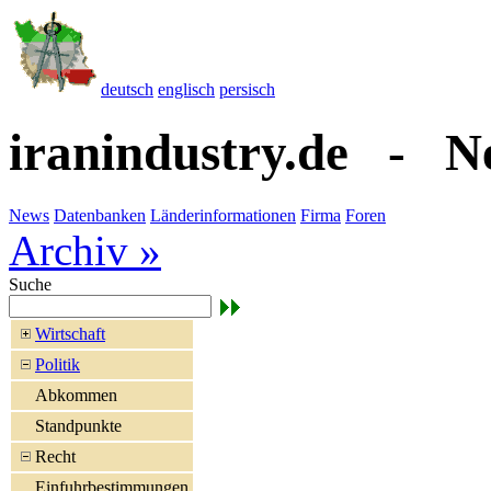
deutsch
englisch
persisch
iranindustry.de - N
News
Datenbanken
Länderinformationen
Firma
Foren
Archiv »
Suche
Wirtschaft
Politik
Abkommen
Standpunkte
Recht
Einfuhrbestimmungen