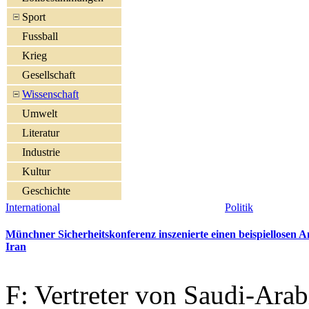
Sport
Fussball
Krieg
Gesellschaft
Wissenschaft
Umwelt
Literatur
Industrie
Kultur
Geschichte
International
Politik
Münchner Sicherheitskonferenz inszenierte einen beispiellosen A
Iran
F: Vertreter von Saudi-Arab