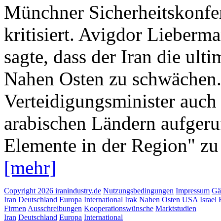
Münchner Sicherheitskonfer
kritisiert. Avigdor Lieberma
sagte, dass der Iran die ult
Nahen Osten zu schwächen. 
Verteidigungsminister auch
arabischen Ländern aufgeruf
Elemente in der Region" zu 
[mehr]
Copyright 2026 iranindustry.de
Nutzungsbedingungen
Impressum
Gä
Iran
Deutschland
Europa
International
Irak
Nahen Osten
USA
Israel
Firmen
Ausschreibungen
Kooperationswünsche
Marktstudien
Iran
Deutschland
Europa
International