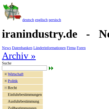
deutsch
englisch
persisch
iranindustry.de - N
News
Datenbanken
Länderinformationen
Firma
Foren
Archiv »
Suche
Wirtschaft
Politik
Recht
Einfuhrbestimmungen
Ausfuhrbestimmung
Zollbestimmungen