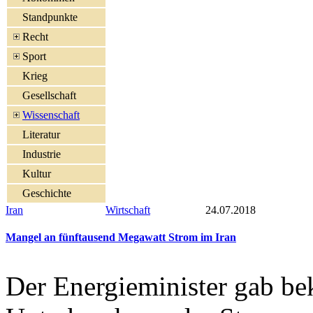
Standpunkte
Recht
Sport
Krieg
Gesellschaft
Wissenschaft
Literatur
Industrie
Kultur
Geschichte
Iran
Wirtschaft
24.07.2018
Mangel an fünftausend Megawatt Strom im Iran
Der Energieminister gab bek