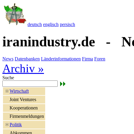
deutsch
englisch
persisch
iranindustry.de - N
News
Datenbanken
Länderinformationen
Firma
Foren
Archiv »
Suche
Wirtschaft
Joint Ventures
Kooperationen
Firmenmeldungen
Politik
Abkommen