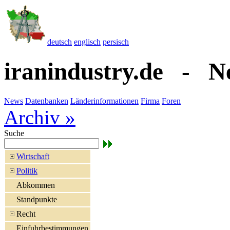
deutsch
englisch
persisch
iranindustry.de - N
News
Datenbanken
Länderinformationen
Firma
Foren
Archiv »
Suche
Wirtschaft
Politik
Abkommen
Standpunkte
Recht
Einfuhrbestimmungen