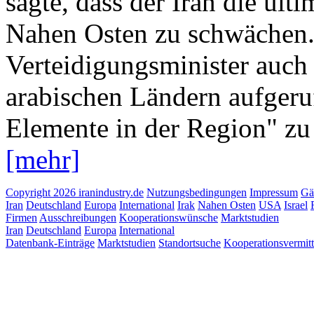
sagte, dass der Iran die ult
Nahen Osten zu schwächen. 
Verteidigungsminister auch
arabischen Ländern aufgeruf
Elemente in der Region" zu 
[mehr]
Copyright 2026 iranindustry.de
Nutzungsbedingungen
Impressum
Gä
Iran
Deutschland
Europa
International
Irak
Nahen Osten
USA
Israel
Firmen
Ausschreibungen
Kooperationswünsche
Marktstudien
Iran
Deutschland
Europa
International
Datenbank-Einträge
Marktstudien
Standortsuche
Kooperationsvermit