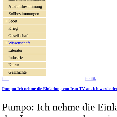
Ausfuhrbestimmung
Zollbestimmungen
Sport
Krieg
Gesellschaft
Wissenschaft
Literatur
Industrie
Kultur
Geschichte
Iran
Politik
Pumpo: Ich nehme die Einladung von Iran TV an. Ich werde den I
Pumpo: Ich nehme die Einl