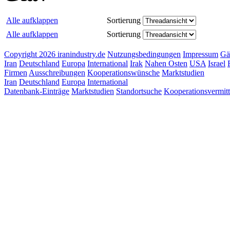
Alle aufklappen
Sortierung
Alle aufklappen
Sortierung
Copyright 2026 iranindustry.de
Nutzungsbedingungen
Impressum
Gä
Iran
Deutschland
Europa
International
Irak
Nahen Osten
USA
Israel
Firmen
Ausschreibungen
Kooperationswünsche
Marktstudien
Iran
Deutschland
Europa
International
Datenbank-Einträge
Marktstudien
Standortsuche
Kooperationsvermit