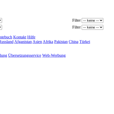
Filter
Filter
stebuch
Kontakt
Hilfe
Russland
Afganistan
Asien
Afrika
Pakistan
China
Türkei
tlung
Übersetzungsservice
Web-Werbung