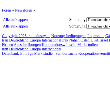
Foren
»
Newsforen
»
Alle aufklappen
Sortierung
Alle aufklappen
Sortierung
Copyright 2026 iranindustry.de
Nutzungsbedingungen
Impressum
Gä
Iran
Deutschland
Europa
International
Irak
Nahen Osten
USA
Israel
Firmen
Ausschreibungen
Kooperationswünsche
Marktstudien
Iran
Deutschland
Europa
International
Datenbank-Einträge
Marktstudien
Standortsuche
Kooperationsvermit