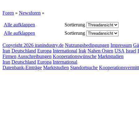
Foren
»
Newsforen
»
Alle aufklappen
Sortierung
Alle aufklappen
Sortierung
Copyright 2026 iranindustry.de
Nutzungsbedingungen
Impressum
Gä
Iran
Deutschland
Europa
International
Irak
Nahen Osten
USA
Israel
Firmen
Ausschreibungen
Kooperationswünsche
Marktstudien
Iran
Deutschland
Europa
International
Datenbank-Einträge
Marktstudien
Standortsuche
Kooperationsvermit