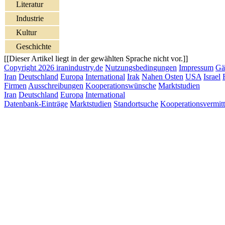
Literatur
Industrie
Kultur
Geschichte
[[Dieser Artikel liegt in der gewählten Sprache nicht vor.]]
Copyright 2026 iranindustry.de
Nutzungsbedingungen
Impressum
Gä
Iran
Deutschland
Europa
International
Irak
Nahen Osten
USA
Israel
Firmen
Ausschreibungen
Kooperationswünsche
Marktstudien
Iran
Deutschland
Europa
International
Datenbank-Einträge
Marktstudien
Standortsuche
Kooperationsvermit