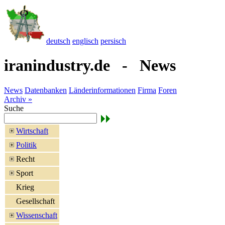
deutsch
englisch
persisch
iranindustry.de - News
News
Datenbanken
Länderinformationen
Firma
Foren
Archiv »
Suche
Wirtschaft
Politik
Recht
Sport
Krieg
Gesellschaft
Wissenschaft