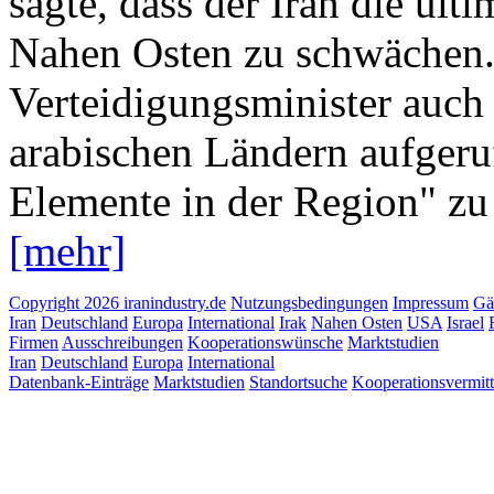
sagte, dass der Iran die ult
Nahen Osten zu schwächen. 
Verteidigungsminister auch
arabischen Ländern aufgeruf
Elemente in der Region" zu 
[mehr]
Copyright 2026 iranindustry.de
Nutzungsbedingungen
Impressum
Gä
Iran
Deutschland
Europa
International
Irak
Nahen Osten
USA
Israel
Firmen
Ausschreibungen
Kooperationswünsche
Marktstudien
Iran
Deutschland
Europa
International
Datenbank-Einträge
Marktstudien
Standortsuche
Kooperationsvermit