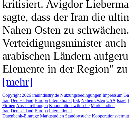
kritisiert. Avigdor Lieberma
sagte, dass der Iran die ult
Nahen Osten zu schwächen. 
Verteidigungsminister auch
arabischen Ländern aufgeruf
Elemente in der Region" zu 
[mehr]
Copyright 2026 iranindustry.de
Nutzungsbedingungen
Impressum
Gä
Iran
Deutschland
Europa
International
Irak
Nahen Osten
USA
Israel
Firmen
Ausschreibungen
Kooperationswünsche
Marktstudien
Iran
Deutschland
Europa
International
Datenbank-Einträge
Marktstudien
Standortsuche
Kooperationsvermit