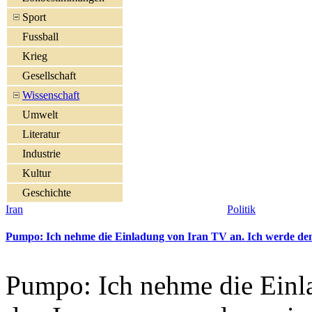
Sport
Fussball
Krieg
Gesellschaft
Wissenschaft
Umwelt
Literatur
Industrie
Kultur
Geschichte
Iran
Politik
Pumpo: Ich nehme die Einladung von Iran TV an. Ich werde den I
Pumpo: Ich nehme die Einl