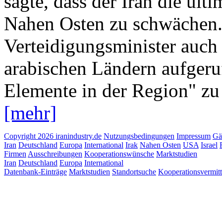
sagte, dass der Iran die ult
Nahen Osten zu schwächen. 
Verteidigungsminister auch
arabischen Ländern aufgeruf
Elemente in der Region" zu 
[mehr]
Copyright 2026 iranindustry.de
Nutzungsbedingungen
Impressum
Gä
Iran
Deutschland
Europa
International
Irak
Nahen Osten
USA
Israel
Firmen
Ausschreibungen
Kooperationswünsche
Marktstudien
Iran
Deutschland
Europa
International
Datenbank-Einträge
Marktstudien
Standortsuche
Kooperationsvermit