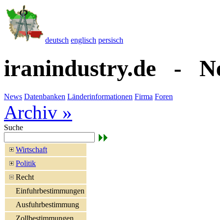
deutsch
englisch
persisch
iranindustry.de - N
News
Datenbanken
Länderinformationen
Firma
Foren
Archiv »
Suche
Wirtschaft
Politik
Recht
Einfuhrbestimmungen
Ausfuhrbestimmung
Zollbestimmungen