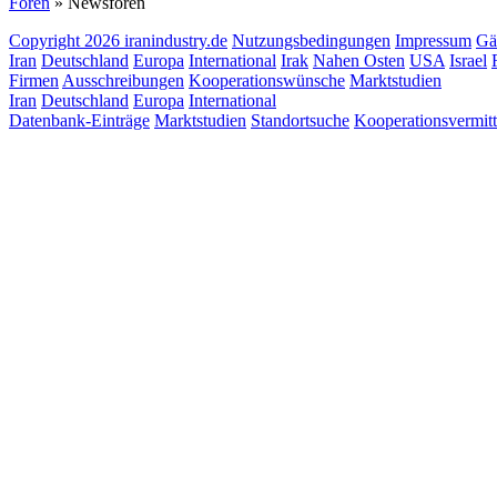
Foren
» Newsforen
Copyright 2026 iranindustry.de
Nutzungsbedingungen
Impressum
Gä
Iran
Deutschland
Europa
International
Irak
Nahen Osten
USA
Israel
Firmen
Ausschreibungen
Kooperationswünsche
Marktstudien
Iran
Deutschland
Europa
International
Datenbank-Einträge
Marktstudien
Standortsuche
Kooperationsvermit