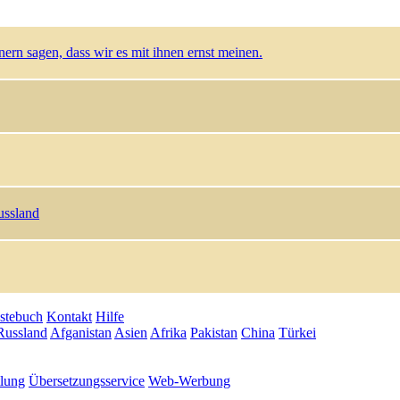
rn sagen, dass wir es mit ihnen ernst meinen.
ussland
stebuch
Kontakt
Hilfe
Russland
Afganistan
Asien
Afrika
Pakistan
China
Türkei
tlung
Übersetzungsservice
Web-Werbung