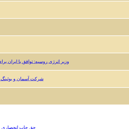
وزیر انرژی روسیه: توافق با ایران برای فروش ۱۲ فروند هواپیمای مسافربری سو
شرکت آسمان و بوئینگ برای فروش ۳۰ هواپیما به ایران به ا
iranindustry.de 2026 حق چاپ انحصاری
ق