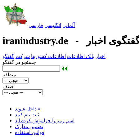
آلمانی
انگليسی
فارسی
iranindustry.d - گفتگوی اخبار
اخبار
بانک اطلاعات
اطلاعات کشورها
شرکت
گفتگو
جستجو در گفتگو
منطقه
صنف
داخل شوید »
ثبت نام کنید
اسم رمز را فراموش کرده اید
تضمین مدارک
قوانين استفاده