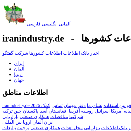
آلمانی
انگليسی
فارسی
iranind - اطلاعات کشورها
اخبار
بانک اطلاعات
اطلاعات کشورها
شرکت
گفتگو
ايران
آلمان
اروپا
جهان
اطلاعات مناطق
وانين استفاده
نشان ما
دفتر مهمان
تماس
کمک
انه
آمریکا
اسرائيل
روسیه
آفریقا
افغانستان
آسیا
پاکستان
چین
ترکیه
شرکتها
مناقصات
همکاری صنعتی
بازارِيابی
ايران
آلمان
اروپا
بين المللی
ر بانک اطلاعات
بازارِيابی
محل اهداث
همکاری صنعتی
ترجمه
تبليغات