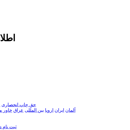
ustry.de
iranindustry.de 2026 حق چاپ انحصاری
ق
آلمان
ايران
اروپا
بين المللی
عراق
خاور می
ثبت نام د