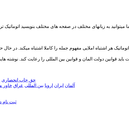
میتوانید به زبانهای مختلف در صفحه های مختلف بنویسید اتوماتیک ترجم
iranindustry.de 2026 حق چاپ انحصاری
ق
آلمان
ايران
اروپا
بين المللی
عراق
خاور می
ثبت نام د