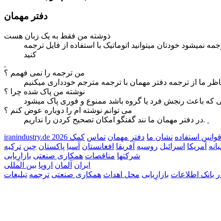
دفتر مهمان
ذوشته من فقط به يک زبان هست
ه نمیشود خودتان میتوانید اتوماتیک با استفاده از فایل ترجمه
کنید
من ترجمه را نمی فهمم ؟
نوشته من پاک شده چرا ؟
می توانم نوشته ام را دوباره عوض کنم ؟
در دفتر مهمان ما نند گفتگو امکان تصحیح کردن را نداریم.
وانين استفاده
نشان ما
دفتر مهمان
تماس
کمک
انه
آمریکا
اسرائيل
روسیه
آفریقا
افغانستان
آسیا
پاکستان
چین
ترکیه
شرکتها
مناقصات
همکاری صنعتی
بازارِيابی
ايران
آلمان
اروپا
بين المللی
ر بانک اطلاعات
بازارِيابی
محل اهداث
همکاری صنعتی
ترجمه
تبليغات