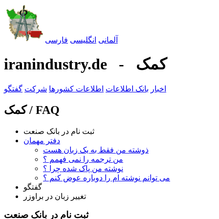
آلمانی
انگليسی
فارسی
iranindustry.de - کمک
اخبار
بانک اطلاعات
اطلاعات کشورها
شرکت
گفتگو
کمک / FAQ
ثبت نام در بانک صنعت
دفتر مهمان
ذوشته من فقط به يک زبان هست
من ترجمه را نمی فهمم ؟
نوشته من پاک شده چرا ؟
می توانم نوشته ام را دوباره عوض کنم ؟
گفتگو
تغيیر زبان در براوزر
ثبت نام در بانک صنعت