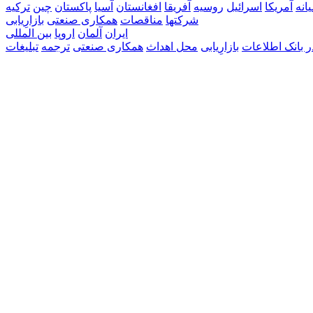
انه
آمریکا
اسرائيل
روسیه
آفریقا
افغانستان
آسیا
پاکستان
چین
ترکیه
شرکتها
مناقصات
همکاری صنعتی
بازارِيابی
ايران
آلمان
اروپا
بين المللی
ر بانک اطلاعات
بازارِيابی
محل اهداث
همکاری صنعتی
ترجمه
تبليغات