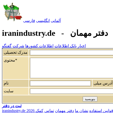
آلمانی
انگليسی
فارسی
iranindustry.de - دفتر مهمان
اخبار
بانک اطلاعات
اطلاعات کشورها
شرکت
گفتگو
مدرک تحصیلی
محتوی*
آدرس ميلی
نام
سايت
ثبت در دفتر
وانين استفاده
نشان ما
دفتر مهمان
تماس
کمک