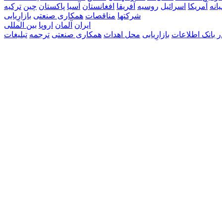
انه
آمریکا
اسرائيل
روسیه
آفریقا
افغانستان
آسیا
پاکستان
چین
ترکیه
شرکتها
مناقصات
همکاری صنعتی
بازارِيابی
ايران
آلمان
اروپا
بين المللی
ر بانک اطلاعات
بازارِيابی
محل اهداث
همکاری صنعتی
ترجمه
تبليغات