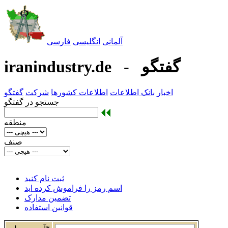
آلمانی
انگليسی
فارسی
iranindustry.de - گفتگو
اخبار
بانک اطلاعات
اطلاعات کشورها
شرکت
گفتگو
جستجو در گفتگو
منطقه
صنف
ثبت نام کنید
اسم رمز را فراموش کرده اید
تضمین مدارک
قوانين استفاده