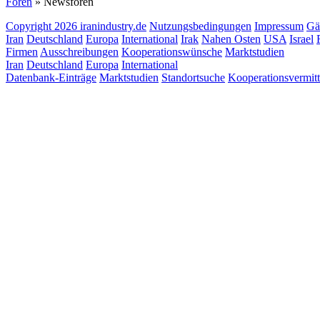
Foren
» Newsforen
Copyright 2026 iranindustry.de
Nutzungsbedingungen
Impressum
Gä
Iran
Deutschland
Europa
International
Irak
Nahen Osten
USA
Israel
Firmen
Ausschreibungen
Kooperationswünsche
Marktstudien
Iran
Deutschland
Europa
International
Datenbank-Einträge
Marktstudien
Standortsuche
Kooperationsvermit